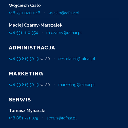
Wojciech Cisło
+48 730 020 046
•
w.cislo@rafnar.pl
Maciej Czarny-Marszałek
+48 531 610 354
•
m.czarny@rafnar.pl
ADMINISTRACJA
+48 33 815 50 19
w. 20
•
sekretariat@rafnar.pl
MARKETING
+48 33 815 50 19
w. 20
•
marketing@rafnar.pl
SERWIS
Tomasz Mynarski
+48 881 721 079
•
serwis@rafnar.pl