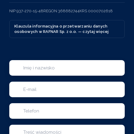
NIP 937-270-15-48
REGON 368682744
KRS 0000702618
Klauzula informacyjna o przetwarzaniu danych
osobowych w RAFNAR Sp. z o.o. — czytaj więcej