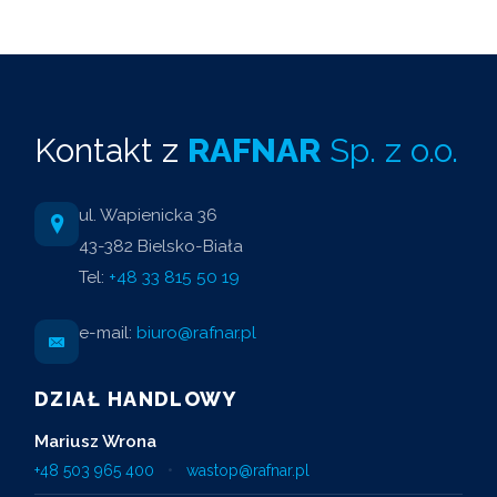
Kontakt z
RAFNAR
Sp. z o.o.
ul. Wapienicka 36
43-382 Bielsko-Biała
Tel:
+48 33 815 50 19
e-mail:
biuro@rafnar.pl
DZIAŁ HANDLOWY
Mariusz Wrona
+48 503 965 400
•
wastop@rafnar.pl