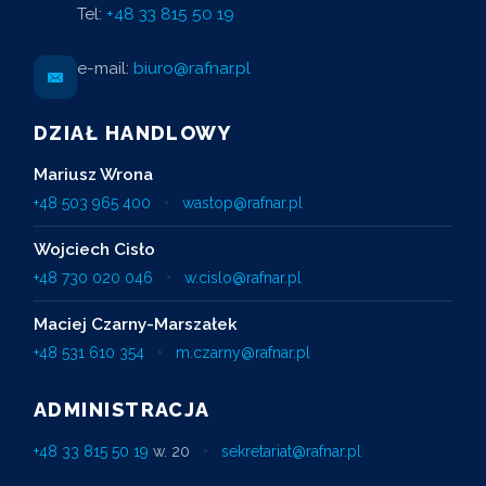
Tel:
+48 33 815 50 19
e-mail:
biuro@rafnar.pl
DZIAŁ HANDLOWY
Mariusz Wrona
+48 503 965 400
•
wastop@rafnar.pl
Wojciech Cisło
+48 730 020 046
•
w.cislo@rafnar.pl
Maciej Czarny-Marszałek
+48 531 610 354
•
m.czarny@rafnar.pl
ADMINISTRACJA
+48 33 815 50 19
w. 20
•
sekretariat@rafnar.pl